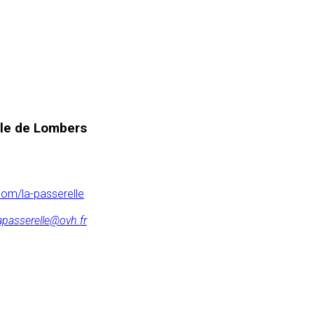
elle de Lombers
com/la-passerelle
lapasserelle@ovh.fr