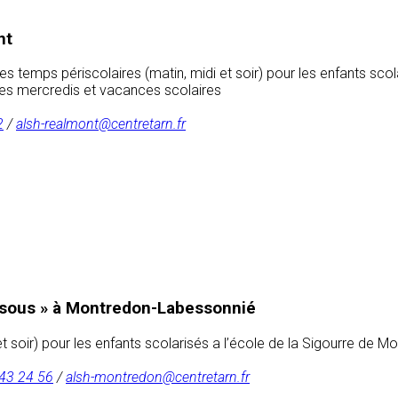
nt
t les temps périscolaires (matin, midi et soir) pour les enfants 
 les mercredis et vacances scolaires
2
/
alsh-realmont@centretarn.fr
essous » à Montredon-Labessonnié
 et soir) pour les enfants scolarisés a l’école de la Sigourre de
43 24 56
/
alsh-montredon@centretarn.fr