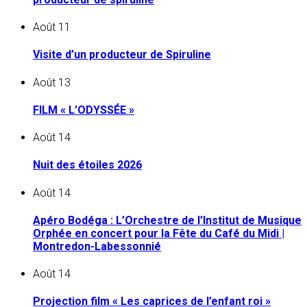
Août
11
Visite d’un producteur de Spiruline
Août
13
FILM « L’ODYSSÉE »
Août
14
Nuit des étoiles 2026
Août
14
Apéro Bodéga : L’Orchestre de l’Institut de Musique
Orphée en concert pour la Fête du Café du Midi |
Montredon-Labessonnié
Août
14
Projection film « Les caprices de l’enfant roi »