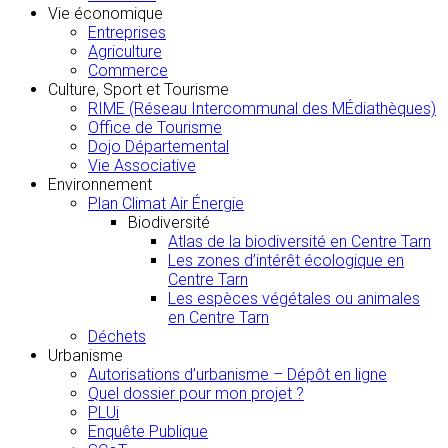
Vie économique
Entreprises
Agriculture
Commerce
Culture, Sport et Tourisme
RIME (Réseau Intercommunal des MÉdiathèques)
Office de Tourisme
Dojo Départemental
Vie Associative
Environnement
Plan Climat Air Énergie
Biodiversité
Atlas de la biodiversité en Centre Tarn
Les zones d’intérêt écologique en
Centre Tarn
Les espèces végétales ou animales
en Centre Tarn
Déchets
Urbanisme
Autorisations d’urbanisme – Dépôt en ligne
Quel dossier pour mon projet ?
PLUi
Enquête Publique