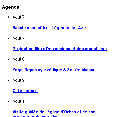
Agenda
Août
7
Balade champêtre : Légende de l’Aze
Août
7
Projection film « Des minions et des monstres »
Août
8
Yoga, Repas ayurvédique & Soirée bhajans
Août
9
Café lecture
Août
11
Visite guidée de l’église d’Orban et de son
producteur de spiruline