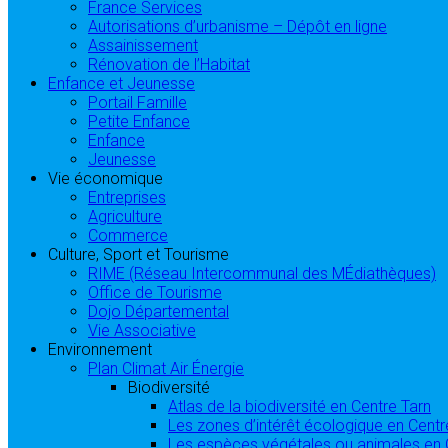
France Services
Autorisations d’urbanisme – Dépôt en ligne
Assainissement
Rénovation de l’Habitat
Enfance et Jeunesse
Portail Famille
Petite Enfance
Enfance
Jeunesse
Vie économique
Entreprises
Agriculture
Commerce
Culture, Sport et Tourisme
RIME (Réseau Intercommunal des MÉdiathèques)
Office de Tourisme
Dojo Départemental
Vie Associative
Environnement
Plan Climat Air Énergie
Biodiversité
Atlas de la biodiversité en Centre Tarn
Les zones d’intérêt écologique en Centr
Les espèces végétales ou animales en 