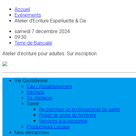
Accueil
Evénements
Atelier d’Ecriture Esperluette & Cie
samedi 7 décembre 2024
09:30
Terre-de-Bancalié
Atelier d’écriture pour adultes. Sur inscription.
Vie Quotidienne
Eau / Assainissement
Déchets
Se déplacer
Santé
Recherchez un professionnel de santé
Projet de soins du territoire
Services à la personne
Producteurs Locaux
Mes démarches