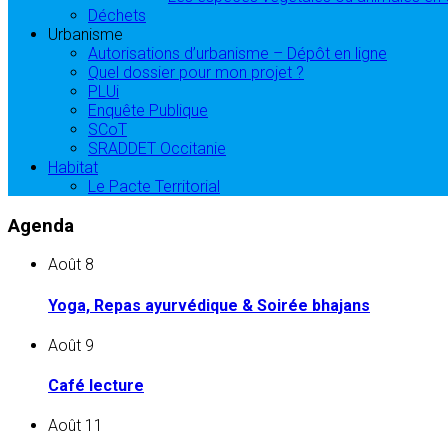
Déchets
Urbanisme
Autorisations d’urbanisme – Dépôt en ligne
Quel dossier pour mon projet ?
PLUi
Enquête Publique
SCoT
SRADDET Occitanie
Habitat
Le Pacte Territorial
Agenda
Août
8
Yoga, Repas ayurvédique & Soirée bhajans
Août
9
Café lecture
Août
11