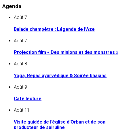
Agenda
Août
7
Balade champêtre : Légende de l’Aze
Août
7
Projection film « Des minions et des monstres »
Août
8
Yoga, Repas ayurvédique & Soirée bhajans
Août
9
Café lecture
Août
11
Visite guidée de l’église d’Orban et de son
producteur de spiruline