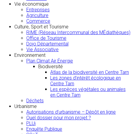
Vie économique
Entreprises
Agriculture
Commerce
Culture, Sport et Tourisme
RIME (Réseau Intercommunal des MÉdiathèques)
Office de Tourisme
Dojo Départemental
Vie Associative
Environnement
Plan Climat Air Énergie
Biodiversité
Atlas de la biodiversité en Centre Tarn
Les zones d’intérêt écologique en
Centre Tarn
Les espèces végétales ou animales
en Centre Tarn
Déchets
Urbanisme
Autorisations d’urbanisme – Dépôt en ligne
Quel dossier pour mon projet ?
PLUi
Enquête Publique