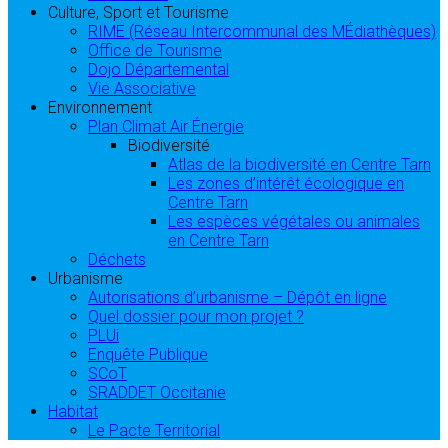
Culture, Sport et Tourisme
RIME (Réseau Intercommunal des MÉdiathèques)
Office de Tourisme
Dojo Départemental
Vie Associative
Environnement
Plan Climat Air Énergie
Biodiversité
Atlas de la biodiversité en Centre Tarn
Les zones d’intérêt écologique en
Centre Tarn
Les espèces végétales ou animales
en Centre Tarn
Déchets
Urbanisme
Autorisations d’urbanisme – Dépôt en ligne
Quel dossier pour mon projet ?
PLUi
Enquête Publique
SCoT
SRADDET Occitanie
Habitat
Le Pacte Territorial