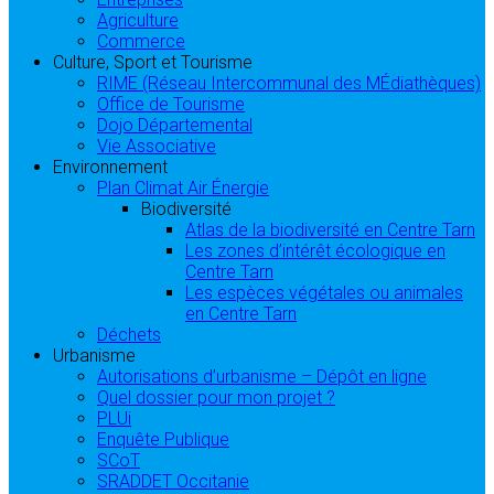
Agriculture
Commerce
Culture, Sport et Tourisme
RIME (Réseau Intercommunal des MÉdiathèques)
Office de Tourisme
Dojo Départemental
Vie Associative
Environnement
Plan Climat Air Énergie
Biodiversité
Atlas de la biodiversité en Centre Tarn
Les zones d’intérêt écologique en
Centre Tarn
Les espèces végétales ou animales
en Centre Tarn
Déchets
Urbanisme
Autorisations d’urbanisme – Dépôt en ligne
Quel dossier pour mon projet ?
PLUi
Enquête Publique
SCoT
SRADDET Occitanie