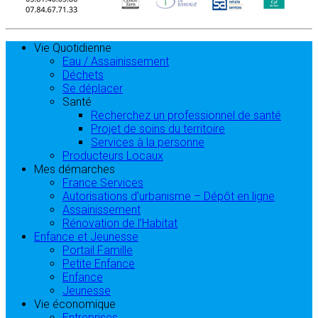
Vie Quotidienne
Eau / Assainissement
Déchets
Se déplacer
Santé
Recherchez un professionnel de santé
Projet de soins du territoire
Services à la personne
Producteurs Locaux
Mes démarches
France Services
Autorisations d’urbanisme – Dépôt en ligne
Assainissement
Rénovation de l’Habitat
Enfance et Jeunesse
Portail Famille
Petite Enfance
Enfance
Jeunesse
Vie économique
Entreprises