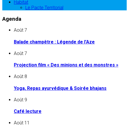
Habitat
Le Pacte Territorial
Agenda
Août
7
Balade champêtre : Légende de l’Aze
Août
7
Projection film « Des minions et des monstres »
Août
8
Yoga, Repas ayurvédique & Soirée bhajans
Août
9
Café lecture
Août
11