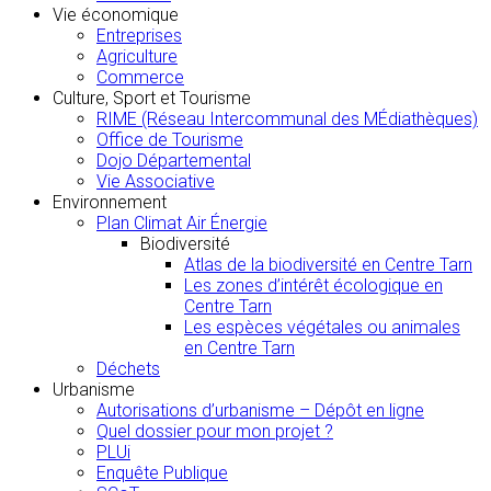
Vie économique
Entreprises
Agriculture
Commerce
Culture, Sport et Tourisme
RIME (Réseau Intercommunal des MÉdiathèques)
Office de Tourisme
Dojo Départemental
Vie Associative
Environnement
Plan Climat Air Énergie
Biodiversité
Atlas de la biodiversité en Centre Tarn
Les zones d’intérêt écologique en
Centre Tarn
Les espèces végétales ou animales
en Centre Tarn
Déchets
Urbanisme
Autorisations d’urbanisme – Dépôt en ligne
Quel dossier pour mon projet ?
PLUi
Enquête Publique