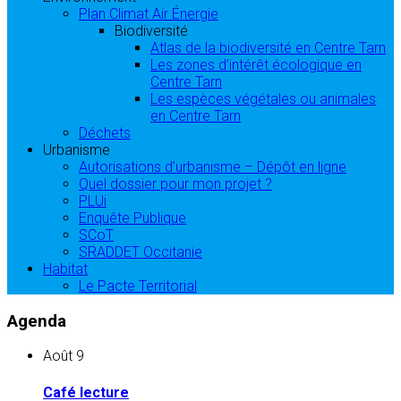
Plan Climat Air Énergie
Biodiversité
Atlas de la biodiversité en Centre Tarn
Les zones d’intérêt écologique en
Centre Tarn
Les espèces végétales ou animales
en Centre Tarn
Déchets
Urbanisme
Autorisations d’urbanisme – Dépôt en ligne
Quel dossier pour mon projet ?
PLUi
Enquête Publique
SCoT
SRADDET Occitanie
Habitat
Le Pacte Territorial
Agenda
Août
9
Café lecture