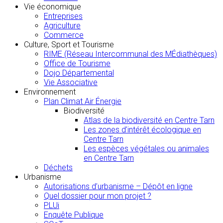
Vie économique
Entreprises
Agriculture
Commerce
Culture, Sport et Tourisme
RIME (Réseau Intercommunal des MÉdiathèques)
Office de Tourisme
Dojo Départemental
Vie Associative
Environnement
Plan Climat Air Énergie
Biodiversité
Atlas de la biodiversité en Centre Tarn
Les zones d’intérêt écologique en
Centre Tarn
Les espèces végétales ou animales
en Centre Tarn
Déchets
Urbanisme
Autorisations d’urbanisme – Dépôt en ligne
Quel dossier pour mon projet ?
PLUi
Enquête Publique