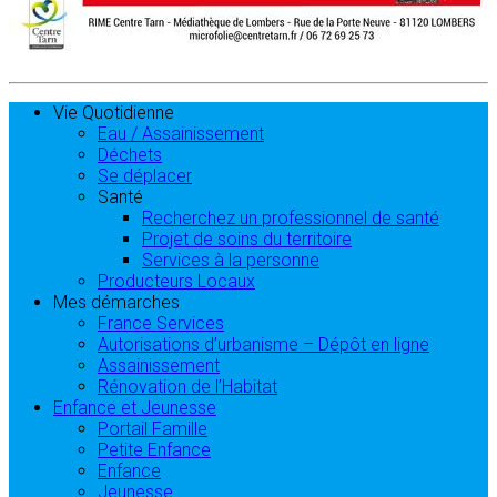
Vie Quotidienne
Eau / Assainissement
Déchets
Se déplacer
Santé
Recherchez un professionnel de santé
Projet de soins du territoire
Services à la personne
Producteurs Locaux
Mes démarches
France Services
Autorisations d’urbanisme – Dépôt en ligne
Assainissement
Rénovation de l’Habitat
Enfance et Jeunesse
Portail Famille
Petite Enfance
Enfance
Jeunesse