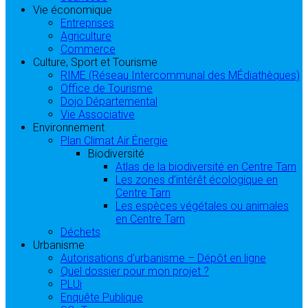
Vie économique
Entreprises
Agriculture
Commerce
Culture, Sport et Tourisme
RIME (Réseau Intercommunal des MÉdiathèques)
Office de Tourisme
Dojo Départemental
Vie Associative
Environnement
Plan Climat Air Énergie
Biodiversité
Atlas de la biodiversité en Centre Tarn
Les zones d’intérêt écologique en
Centre Tarn
Les espèces végétales ou animales
en Centre Tarn
Déchets
Urbanisme
Autorisations d’urbanisme – Dépôt en ligne
Quel dossier pour mon projet ?
PLUi
Enquête Publique