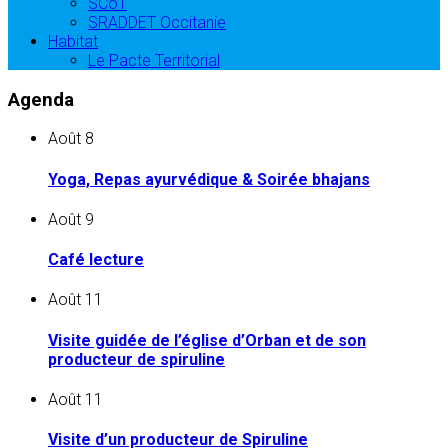
SCoT
SRADDET Occitanie
Habitat
Le Pacte Territorial
Agenda
Août
8
Yoga, Repas ayurvédique & Soirée bhajans
Août
9
Café lecture
Août
11
Visite guidée de l’église d’Orban et de son
producteur de spiruline
Août
11
Visite d’un producteur de Spiruline