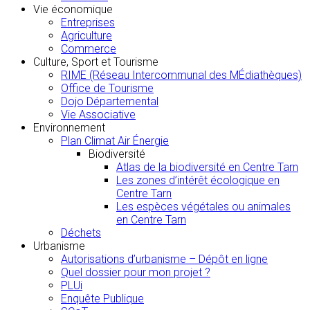
Vie économique
Entreprises
Agriculture
Commerce
Culture, Sport et Tourisme
RIME (Réseau Intercommunal des MÉdiathèques)
Office de Tourisme
Dojo Départemental
Vie Associative
Environnement
Plan Climat Air Énergie
Biodiversité
Atlas de la biodiversité en Centre Tarn
Les zones d’intérêt écologique en
Centre Tarn
Les espèces végétales ou animales
en Centre Tarn
Déchets
Urbanisme
Autorisations d’urbanisme – Dépôt en ligne
Quel dossier pour mon projet ?
PLUi
Enquête Publique