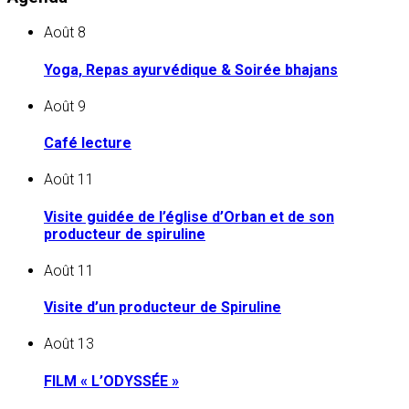
Août
8
Yoga, Repas ayurvédique & Soirée bhajans
Août
9
Café lecture
Août
11
Visite guidée de l’église d’Orban et de son
producteur de spiruline
Août
11
Visite d’un producteur de Spiruline
Août
13
FILM « L’ODYSSÉE »