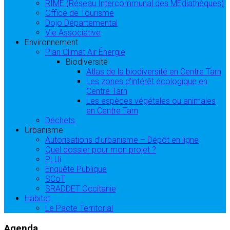
RIME (Réseau Intercommunal des MÉdiathèques)
Office de Tourisme
Dojo Départemental
Vie Associative
Environnement
Plan Climat Air Énergie
Biodiversité
Atlas de la biodiversité en Centre Tarn
Les zones d’intérêt écologique en
Centre Tarn
Les espèces végétales ou animales
en Centre Tarn
Déchets
Urbanisme
Autorisations d’urbanisme – Dépôt en ligne
Quel dossier pour mon projet ?
PLUi
Enquête Publique
SCoT
SRADDET Occitanie
Habitat
Le Pacte Territorial
Agenda