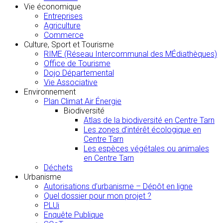
Vie économique
Entreprises
Agriculture
Commerce
Culture, Sport et Tourisme
RIME (Réseau Intercommunal des MÉdiathèques)
Office de Tourisme
Dojo Départemental
Vie Associative
Environnement
Plan Climat Air Énergie
Biodiversité
Atlas de la biodiversité en Centre Tarn
Les zones d’intérêt écologique en
Centre Tarn
Les espèces végétales ou animales
en Centre Tarn
Déchets
Urbanisme
Autorisations d’urbanisme – Dépôt en ligne
Quel dossier pour mon projet ?
PLUi
Enquête Publique