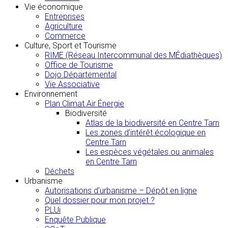
Vie économique
Entreprises
Agriculture
Commerce
Culture, Sport et Tourisme
RIME (Réseau Intercommunal des MÉdiathèques)
Office de Tourisme
Dojo Départemental
Vie Associative
Environnement
Plan Climat Air Énergie
Biodiversité
Atlas de la biodiversité en Centre Tarn
Les zones d’intérêt écologique en
Centre Tarn
Les espèces végétales ou animales
en Centre Tarn
Déchets
Urbanisme
Autorisations d’urbanisme – Dépôt en ligne
Quel dossier pour mon projet ?
PLUi
Enquête Publique