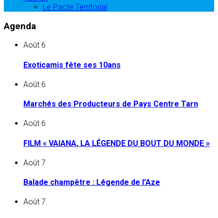
Le Pacte Territorial
Agenda
Août
6
Exoticamis fête ses 10ans
Août
6
Marchés des Producteurs de Pays Centre Tarn
Août
6
FILM « VAIANA, LA LÉGENDE DU BOUT DU MONDE »
Août
7
Balade champêtre : Légende de l’Aze
Août
7