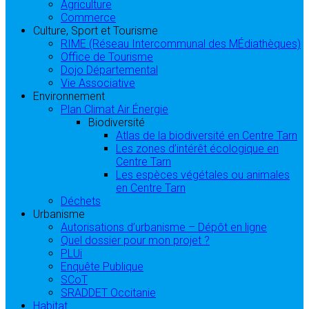
Agriculture
Commerce
Culture, Sport et Tourisme
RIME (Réseau Intercommunal des MÉdiathèques)
Office de Tourisme
Dojo Départemental
Vie Associative
Environnement
Plan Climat Air Énergie
Biodiversité
Atlas de la biodiversité en Centre Tarn
Les zones d’intérêt écologique en
Centre Tarn
Les espèces végétales ou animales
en Centre Tarn
Déchets
Urbanisme
Autorisations d’urbanisme – Dépôt en ligne
Quel dossier pour mon projet ?
PLUi
Enquête Publique
SCoT
SRADDET Occitanie
Habitat