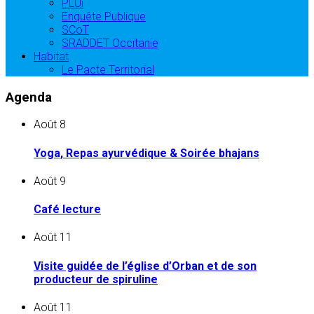
PLUi
Enquête Publique
SCoT
SRADDET Occitanie
Habitat
Le Pacte Territorial
Agenda
Août
8
Yoga, Repas ayurvédique & Soirée bhajans
Août
9
Café lecture
Août
11
Visite guidée de l’église d’Orban et de son
producteur de spiruline
Août
11