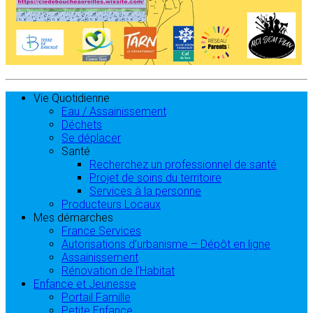
Vie Quotidienne
Eau / Assainissement
Déchets
Se déplacer
Santé
Recherchez un professionnel de santé
Projet de soins du territoire
Services à la personne
Producteurs Locaux
Mes démarches
France Services
Autorisations d’urbanisme – Dépôt en ligne
Assainissement
Rénovation de l’Habitat
Enfance et Jeunesse
Portail Famille
Petite Enfance