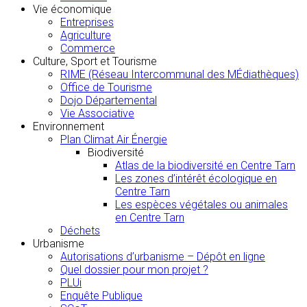
Vie économique
Entreprises
Agriculture
Commerce
Culture, Sport et Tourisme
RIME (Réseau Intercommunal des MÉdiathèques)
Office de Tourisme
Dojo Départemental
Vie Associative
Environnement
Plan Climat Air Énergie
Biodiversité
Atlas de la biodiversité en Centre Tarn
Les zones d’intérêt écologique en
Centre Tarn
Les espèces végétales ou animales
en Centre Tarn
Déchets
Urbanisme
Autorisations d’urbanisme – Dépôt en ligne
Quel dossier pour mon projet ?
PLUi
Enquête Publique