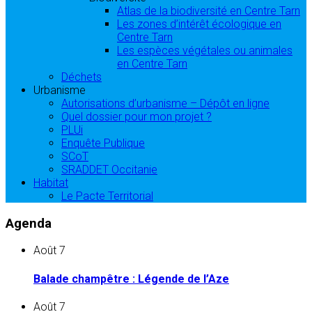
Atlas de la biodiversité en Centre Tarn
Les zones d’intérêt écologique en
Centre Tarn
Les espèces végétales ou animales
en Centre Tarn
Déchets
Urbanisme
Autorisations d’urbanisme – Dépôt en ligne
Quel dossier pour mon projet ?
PLUi
Enquête Publique
SCoT
SRADDET Occitanie
Habitat
Le Pacte Territorial
Agenda
Août
7
Balade champêtre : Légende de l’Aze
Août
7