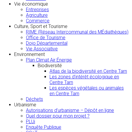
Vie économique
Entreprises
Agriculture
Commerce
Culture, Sport et Tourisme
RIME (Réseau Intercommunal des MÉdiathèques)
Office de Tourisme
Dojo Départemental
Vie Associative
Environnement
Plan Climat Air Énergie
Biodiversité
Atlas de la biodiversité en Centre Tarn
Les zones d’intérêt écologique en
Centre Tarn
Les espèces végétales ou animales
en Centre Tarn
Déchets
Urbanisme
Autorisations d’urbanisme – Dépôt en ligne
Quel dossier pour mon projet ?
PLUi
Enquête Publique