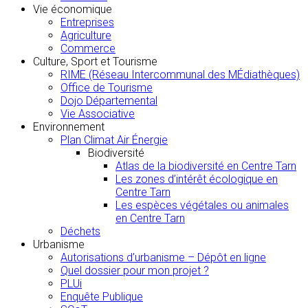
Vie économique
Entreprises
Agriculture
Commerce
Culture, Sport et Tourisme
RIME (Réseau Intercommunal des MÉdiathèques)
Office de Tourisme
Dojo Départemental
Vie Associative
Environnement
Plan Climat Air Énergie
Biodiversité
Atlas de la biodiversité en Centre Tarn
Les zones d’intérêt écologique en
Centre Tarn
Les espèces végétales ou animales
en Centre Tarn
Déchets
Urbanisme
Autorisations d’urbanisme – Dépôt en ligne
Quel dossier pour mon projet ?
PLUi
Enquête Publique