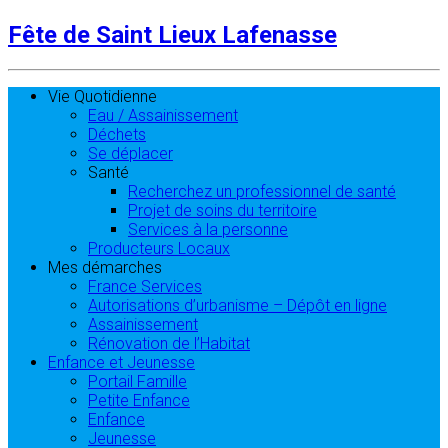
Fête de Saint Lieux Lafenasse
Vie Quotidienne
Eau / Assainissement
Déchets
Se déplacer
Santé
Recherchez un professionnel de santé
Projet de soins du territoire
Services à la personne
Producteurs Locaux
Mes démarches
France Services
Autorisations d’urbanisme – Dépôt en ligne
Assainissement
Rénovation de l’Habitat
Enfance et Jeunesse
Portail Famille
Petite Enfance
Enfance
Jeunesse