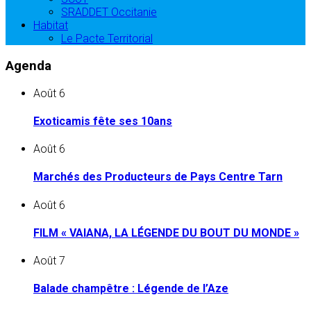
SRADDET Occitanie
Habitat
Le Pacte Territorial
Agenda
Août
6
Exoticamis fête ses 10ans
Août
6
Marchés des Producteurs de Pays Centre Tarn
Août
6
FILM « VAIANA, LA LÉGENDE DU BOUT DU MONDE »
Août
7
Balade champêtre : Légende de l’Aze