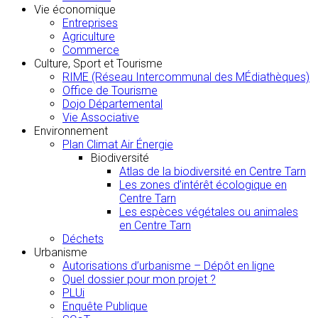
Vie économique
Entreprises
Agriculture
Commerce
Culture, Sport et Tourisme
RIME (Réseau Intercommunal des MÉdiathèques)
Office de Tourisme
Dojo Départemental
Vie Associative
Environnement
Plan Climat Air Énergie
Biodiversité
Atlas de la biodiversité en Centre Tarn
Les zones d’intérêt écologique en
Centre Tarn
Les espèces végétales ou animales
en Centre Tarn
Déchets
Urbanisme
Autorisations d’urbanisme – Dépôt en ligne
Quel dossier pour mon projet ?
PLUi
Enquête Publique