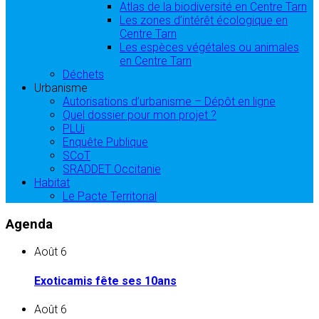
Atlas de la biodiversité en Centre Tarn
Les zones d’intérêt écologique en
Centre Tarn
Les espèces végétales ou animales
en Centre Tarn
Déchets
Urbanisme
Autorisations d’urbanisme – Dépôt en ligne
Quel dossier pour mon projet ?
PLUi
Enquête Publique
SCoT
SRADDET Occitanie
Habitat
Le Pacte Territorial
Agenda
Août
6
Exoticamis fête ses 10ans
Août
6