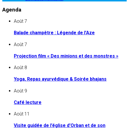
Agenda
Août
7
Balade champêtre : Légende de l’Aze
Août
7
Projection film « Des minions et des monstres »
Août
8
Yoga, Repas ayurvédique & Soirée bhajans
Août
9
Café lecture
Août
11
Visite guidée de l’église d’Orban et de son