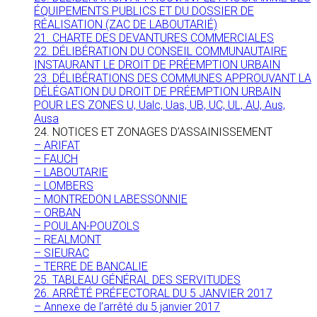
ÉQUIPEMENTS PUBLICS ET DU DOSSIER DE
RÉALISATION (ZAC DE LABOUTARIÉ)
21. CHARTE DES DEVANTURES COMMERCIALES
22. DÉLIBÉRATION DU CONSEIL COMMUNAUTAIRE
INSTAURANT LE DROIT DE PRÉEMPTION URBAIN
23. DÉLIBÉRATIONS DES COMMUNES APPROUVANT LA
DÉLÉGATION DU DROIT DE PRÉEMPTION URBAIN
POUR LES ZONES U, Ualc, Uas, UB, UC, UL, AU, Aus,
Ausa
24. NOTICES ET ZONAGES D’ASSAINISSEMENT
– ARIFAT
– FAUCH
– LABOUTARIE
– LOMBERS
– MONTREDON LABESSONNIE
– ORBAN
– POULAN-POUZOLS
– REALMONT
– SIEURAC
– TERRE DE BANCALIE
25. TABLEAU GÉNÉRAL DES SERVITUDES
26. ARRÊTÉ PRÉFECTORAL DU 5 JANVIER 2017
– Annexe de l’arrêté du 5 janvier 2017