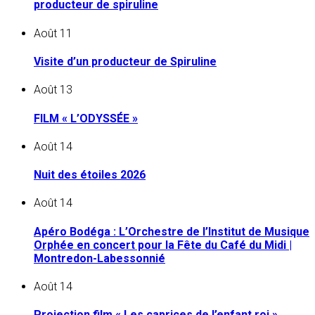
producteur de spiruline
Août
11
Visite d’un producteur de Spiruline
Août
13
FILM « L’ODYSSÉE »
Août
14
Nuit des étoiles 2026
Août
14
Apéro Bodéga : L’Orchestre de l’Institut de Musique
Orphée en concert pour la Fête du Café du Midi |
Montredon-Labessonnié
Août
14
Projection film « Les caprices de l’enfant roi »