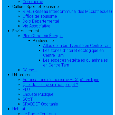
Commerce
Culture, Sport et Tourisme
RIME (Réseau Intercommunal des MÉdiathèques)
Office de Tourisme
Dojo Départemental
Vie Associative
Environnement
Plan Climat Air Énergie
Biodiversité
Atlas de la biodiversité en Centre Tarn
Les zones d’intérêt écologique en
Centre Tarn
Les espèces végétales ou animales
en Centre Tarn
Déchets
Urbanisme
Autorisations d’urbanisme – Dépôt en ligne
Quel dossier pour mon projet ?
PLUi
Enquête Publique
SCoT
SRADDET Occitanie
Habitat
Le Pacte Territorial