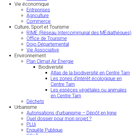
Vie économique
Entreprises
Agriculture
Commerce
Culture, Sport et Tourisme
RIME (Réseau Intercommunal des MÉdiathèques)
Office de Tourisme
Dojo Départemental
Vie Associative
Environnement
Plan Climat Air Énergie
Biodiversité
Atlas de la biodiversité en Centre Tarn
Les zones d’intérêt écologique en
Centre Tarn
Les espèces végétales ou animales
en Centre Tarn
Déchets
Urbanisme
Autorisations d’urbanisme – Dépôt en ligne
Quel dossier pour mon projet ?
PLUi
Enquête Publique